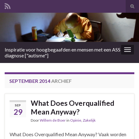
Tog
zoek
Search for:
Inspiratie voor hoogbegaafden en mensen met een ASS
Togg
diagnose ["autisme"]
navig
SEPTEMBER 2014
ARCHIEF
What Does Overqualified
SEP
29
Mean Anyway?
Door
Willem de Boer
in
Opinie
,
Zakelijk
What Does Overqualified Mean Anyway? Vaak worden