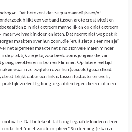
ndrogyn. Dat betekent dat ze qua mannelijke en/of
onderzoek blijkt een verband tussen grote creativiteit en
gbegaafden zijn niet extreem mannelijk en ook niet extreem
lijk, maar wel vaak in doen en laten. Dat neemt niet weg dat ik
orgen maakten over hun zoon, die “eruit ziet als een meisje”
 Over het algemeen maakte het kind zich vele malen minder
n de praktijk zie je bijvoorbeeld soms jongens die van
 graag ravotten en in bomen klimmen. Op latere leeftijd
maken waarin ze twijfelen over hun (sexuele) geaardheid.
bied, blijkt dat er een link is tussen testosteronlevels,
n praktijk veelvuldig hoogbegaafden tegen die één of meer
eke motivatie. Dat betekent dat hoogbegaafde kinderen leren
t omdat het “moet van de mijnheer”. Sterker nog, je kan ze