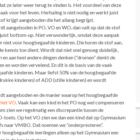
at ze later weer terug te vinden is. Het voordeel van deze
vaak voor het leven. Herhaling is niet nodig en werkt juist
of krijgt aangeboden die het allang begrijpt.
rdt aangeboden in PO, VO en WO, dan valt op dat de stof
juist bottom-up. Niet verwonderlijk, omdat deze aanpak
r niet voor hoogbegaafde kinderen. Die horen de stof aan,
 kennis toe dient. Wordt dat niet snel genoeg duidelijk,
ren en aan heel andere dingen denken (“dromen” denkt de
ren en worden vervelend. En dit is de basis van de vaak
aafde kinderen. Maar liefst 50% van de hoogbegaafde
rukke kinderen) of ADD (stille kinderen) en wordt
ordt aangeboden en de manier waarop het hoogbegaafde
n het VO
. Vaak kan een kind in het PO nog wel compenseren
m zien we regelmatig een discrepantie tussen de
O-toets. Op het VO zien we dan een kind dat op Gymnasium
fs naar VMBO. Dat noemen we “onderpresteren”.
or hoogbegaafde leerlingen alleen op het Gymnasium een
n in de kou laat staan.