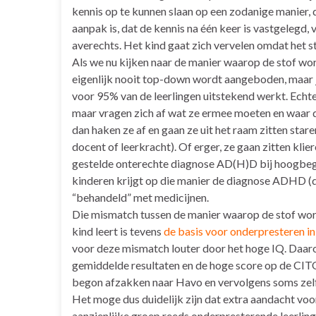
kennis op te kunnen slaan op een zodanige manier, d
aanpak is, dat de kennis na één keer is vastgelegd, 
averechts. Het kind gaat zich vervelen omdat het st
Als we nu kijken naar de manier waarop de stof wo
eigenlijk nooit top-down wordt aangeboden, maar 
voor 95% van de leerlingen uitstekend werkt. Echte
maar vragen zich af wat ze ermee moeten en waar de
dan haken ze af en gaan ze uit het raam zitten sta
docent of leerkracht). Of erger, ze gaan zitten klie
gestelde onterechte diagnose AD(H)D bij hoogbeg
kinderen krijgt op die manier de diagnose ADHD (d
“behandeld” met medicijnen.
Die mismatch tussen de manier waarop de stof w
kind leert is tevens
de basis voor onderpresteren i
voor deze mismatch louter door het hoge IQ. Daaro
gemiddelde resultaten en de hoge score op de CIT
begon afzakken naar Havo en vervolgens soms zel
Het moge dus duidelijk zijn dat extra aandacht vo
aanzienlijke groep reeds onderpresterende leerlinge