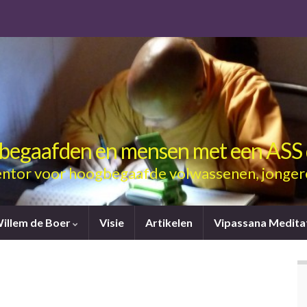
gbegaafden en mensen met een ASS 
ntor voor hoogbegaafde volwassenen, jonger
Willem de Boer
Visie
Artikelen
Vipassana Medita