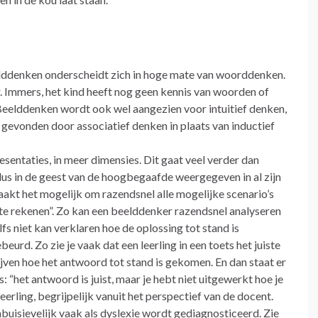
lddenken onderscheidt zich in hoge mate van woorddenken.
r. Immers, het kind heeft nog geen kennis van woorden of
 Beelddenken wordt ook wel aangezien voor intuitief denken,
n gevonden door associatief denken in plaats van inductief
sentaties, in meer dimensies. Dit gaat veel verder dan
dus in de geest van de hoogbegaafde weergegeven in al zijn
maakt het mogelijk om razendsnel alle mogelijke scenario’s
 te rekenen”. Zo kan een beelddenker razendsnel analyseren
elfs niet kan verklaren hoe de oplossing tot stand is
urd. Zo zie je vaak dat een leerling in een toets het juiste
jven hoe het antwoord tot stand is gekomen. En dan staat er
 “het antwoord is juist, maar je hebt niet uitgewerkt hoe je
erling, begrijpelijk vanuit het perspectief van de docent.
uisievelijk vaak als dyslexie wordt gediagnosticeerd. Zie