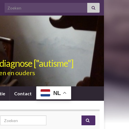
Search for:
diagnose ["autisme"]
en en ouders
NL
tie
Contact
Search for: