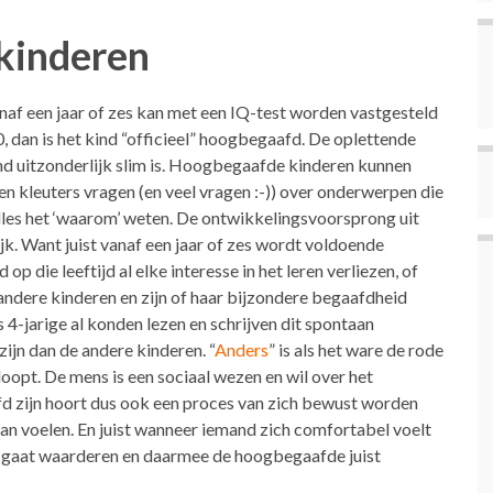
kinderen
naf een jaar of zes kan met een IQ-test worden vastgesteld
, dan is het kind “officieel” hoogbegaafd. De oplettende
kind uitzonderlijk slim is. Hoogbegaafde kinderen kunnen
llen kleuters vragen (en veel vragen :-)) over onderwerpen die
 alles het ‘waarom’ weten. De ontwikkelingsvoorsprong uit
rijk. Want juist vanaf een jaar of zes wordt voldoende
 op die leeftijd al elke interesse in het leren verliezen, of
andere kinderen en zijn of haar bijzondere begaafdheid
s 4-jarige al konden lezen en schrijven dit spontaan
zijn dan de andere kinderen. “
Anders
” is als het ware de rode
opt. De mens is een sociaal wezen en wil over het
d zijn hoort dus ook een proces van zich bewust worden
aan voelen. En juist wanneer iemand zich comfortabel voelt
 dat gaat waarderen en daarmee de hoogbegaafde juist