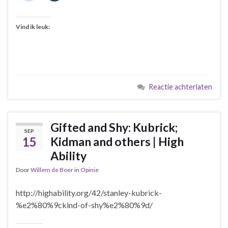
Vind ik leuk:
Reactie achterlaten
Gifted and Shy: Kubrick;
SEP
15
Kidman and others | High
Ability
Door
Willem de Boer
in
Opinie
http://highability.org/42/stanley-kubrick-
%e2%80%9ckind-of-shy%e2%80%9d/