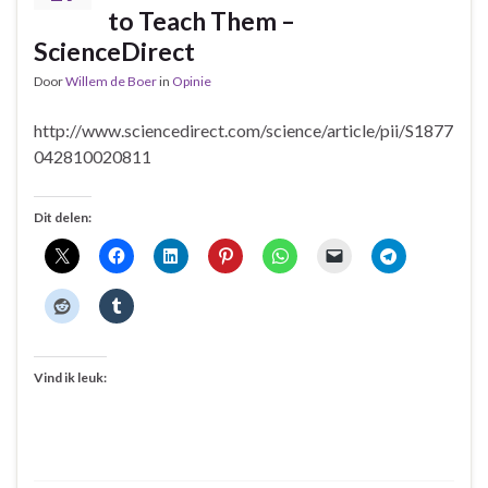
to Teach Them –
ScienceDirect
Door
Willem de Boer
in
Opinie
http://www.sciencedirect.com/science/article/pii/S1877
042810020811
Dit delen:
Vind ik leuk: