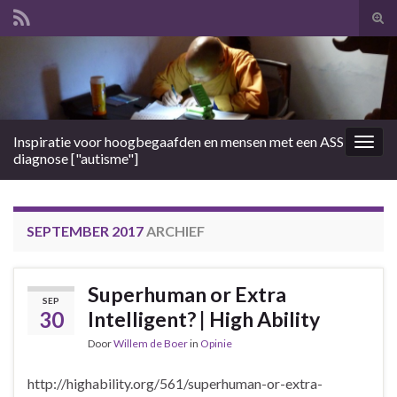
Tog
zoek
Search for:
Inspiratie voor hoogbegaafden en mensen met een ASS
Togg
diagnose ["autisme"]
navig
SEPTEMBER 2017
ARCHIEF
Superhuman or Extra
SEP
30
Intelligent? | High Ability
Door
Willem de Boer
in
Opinie
http://highability.org/561/superhuman-or-extra-