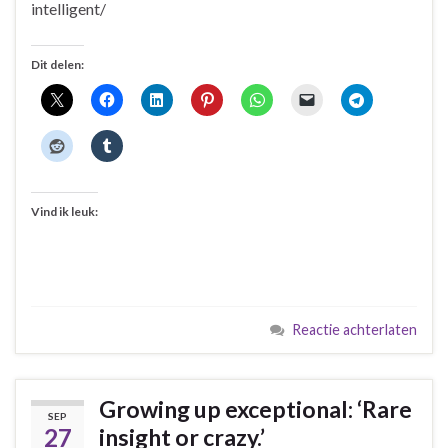
intelligent/
Dit delen:
Vind ik leuk:
Reactie achterlaten
Growing up exceptional: ‘Rare
SEP
27
insight or crazy.’