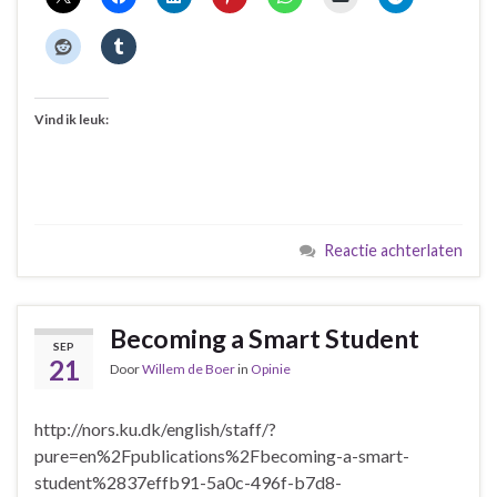
Vind ik leuk:
Reactie achterlaten
Becoming a Smart Student
SEP
21
Door
Willem de Boer
in
Opinie
http://nors.ku.dk/english/staff/?
pure=en%2Fpublications%2Fbecoming-a-smart-
student%2837effb91-5a0c-496f-b7d8-