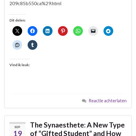
209c85b550ca%29.html
Dit delen:
Vind ik leuk:
Reactie achterlaten
The Synaesthete: A New Type
SEP
19
of “Gifted Student” and How