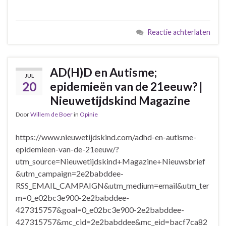
Reactie achterlaten
AD(H)D en Autisme;
JUL
20
epidemieën van de 21eeuw? |
Nieuwetijdskind Magazine
Door
Willem de Boer
in
Opinie
https://www.nieuwetijdskind.com/adhd-en-autisme-
epidemieen-van-de-21eeuw/?
utm_source=Nieuwetijdskind+Magazine+Nieuwsbrief
&utm_campaign=2e2babddee-
RSS_EMAIL_CAMPAIGN&utm_medium=email&utm_ter
m=0_e02bc3e900-2e2babddee-
427315757&goal=0_e02bc3e900-2e2babddee-
427315757&mc_cid=2e2babddee&mc_eid=bacf7ca82