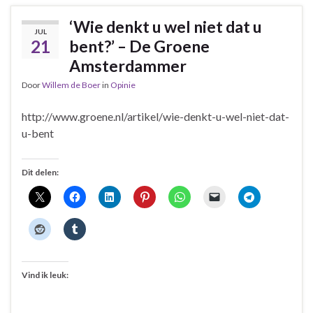
‘Wie denkt u wel niet dat u
JUL
21
bent?’ – De Groene
Amsterdammer
Door
Willem de Boer
in
Opinie
http://www.groene.nl/artikel/wie-denkt-u-wel-niet-dat-
u-bent
Dit delen:
Vind ik leuk: