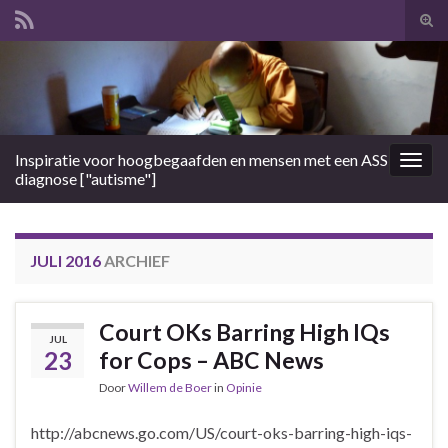
Tog
zoek
Search for:
Inspiratie voor hoogbegaafden en mensen met een ASS
Togg
diagnose ["autisme"]
navig
JULI 2016
ARCHIEF
Court OKs Barring High IQs
JUL
23
for Cops – ABC News
Door
Willem de Boer
in
Opinie
http://abcnews.go.com/US/court-oks-barring-high-iqs-