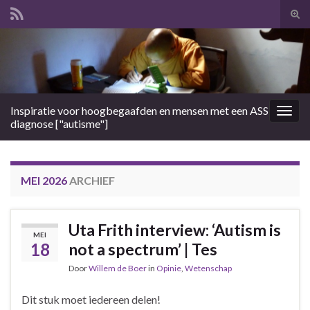
Tog
zoek
Search for:
Inspiratie voor hoogbegaafden en mensen met een ASS
Togg
diagnose ["autisme"]
navig
MEI 2026
ARCHIEF
Uta Frith interview: ‘Autism is
MEI
18
not a spectrum’ | Tes
Door
Willem de Boer
in
Opinie
,
Wetenschap
Dit stuk moet iedereen delen!