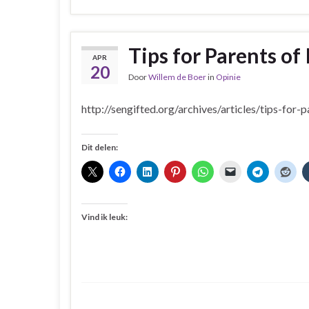
Tips for Parents of
APR
20
Door
Willem de Boer
in
Opinie
http://sengifted.org/archives/articles/tips-for-
Dit delen:
Vind ik leuk: