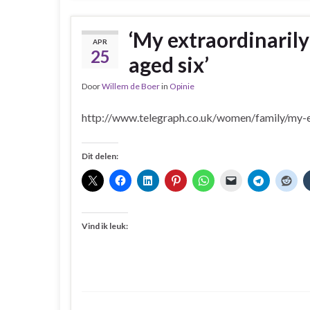
‘My extraordinarily
APR
25
aged six’
Door
Willem de Boer
in
Opinie
http://www.telegraph.co.uk/women/family/my-ex
Dit delen:
Vind ik leuk: