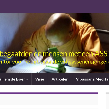
gbegaafden en mensen met een ASS 
ntor voor hoogbegaafde volwassenen, jonger
Willem de Boer
Visie
Artikelen
Vipassana Medita