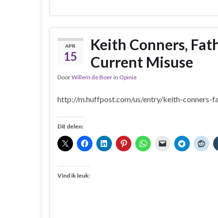
Keith Conners, Fat
APR
15
Current Misuse
Door
Willem de Boer
in
Opinie
http://m.huffpost.com/us/entry/keith-conners-
Dit delen:
Vind ik leuk: