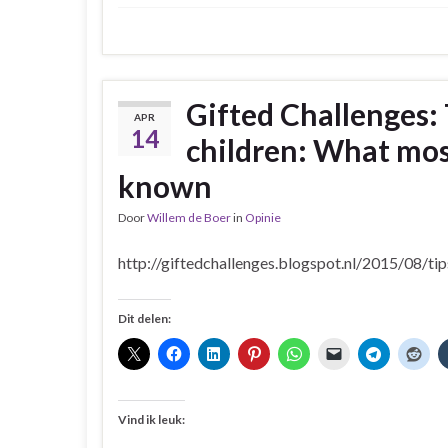
Gifted Challenges: 
APR
14
children: What mos
known
Door
Willem de Boer
in
Opinie
http://giftedchallenges.blogspot.nl/2015/08/ti
Dit delen:
Vind ik leuk: