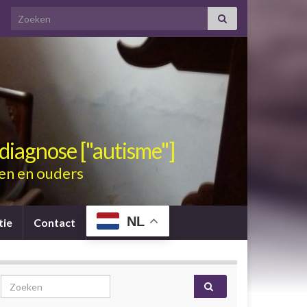
Search for:
diagnose ["autisme"]
en en ouders
NL
tie
Contact
Search for: