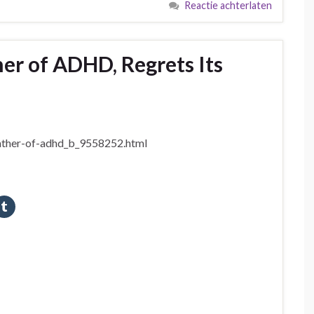
Reactie achterlaten
her of ADHD, Regrets Its
father-of-adhd_b_9558252.html