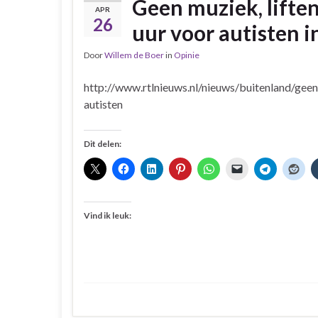
Geen muziek, liften
APR
26
uur voor autisten 
Door
Willem de Boer
in
Opinie
http://www.rtlnieuws.nl/nieuws/buitenland/geen
autisten
Dit delen:
Vind ik leuk: