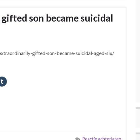
 gifted son became suicidal
traordinarily-gifted-son-became-suicidal-aged-six/
Reactie achterlaten