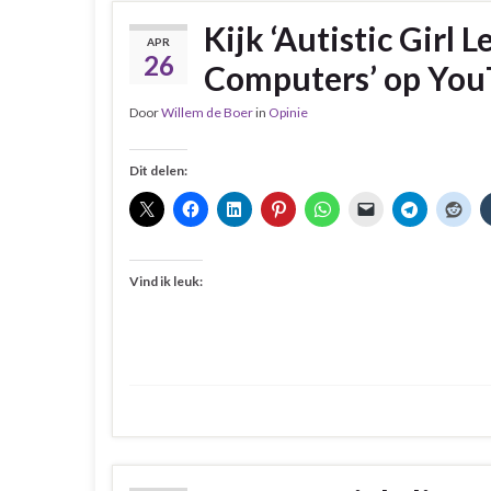
Kijk ‘Autistic Girl
APR
26
Computers’ op Yo
Door
Willem de Boer
in
Opinie
Dit delen:
Vind ik leuk: