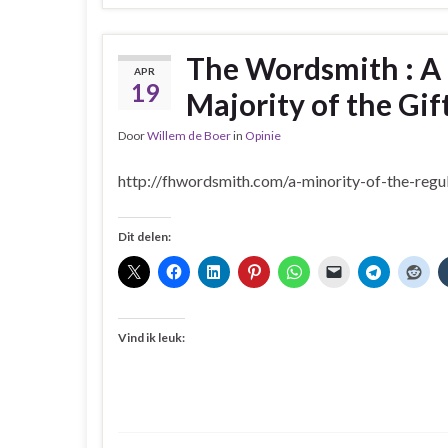
The Wordsmith : A 
APR
19
Majority of the Gif
Door
Willem de Boer
in
Opinie
http://fhwordsmith.com/a-minority-of-the-regul
Dit delen:
Vind ik leuk: