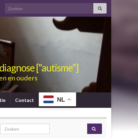
Search for:
diagnose ["autisme"]
en en ouders
NL
tie
Contact
Search for: