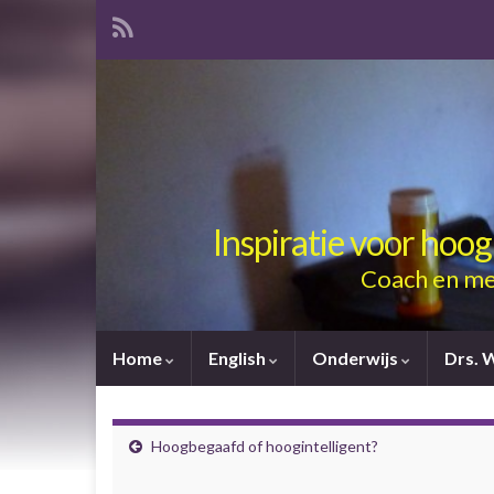
Inspiratie voor hoo
Coach en me
Home
English
Onderwijs
Drs. 
Hoogbegaafd of hoogintelligent?