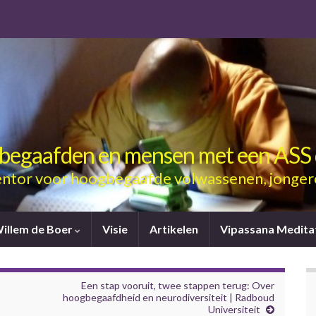
gbegaafden en mensen met een ASS 
ntor voor hoogbegaafde volwassenen, jonger
Willem de Boer
Visie
Artikelen
Vipassana Medita
Een stap vooruit, twee stappen terug: Over
hoogbegaafdheid en neurodiversiteit | Radboud
Universiteit