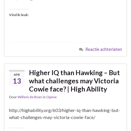
Vind ik leuk:
Reactie achterlaten
Higher IQ than Hawking – But
APR
13
what challenges may Victoria
Cowie face? | High Ability
Door
Willem de Boer
in
Opinie
http://highability.org/603/higher-iq-than-hawking-but-
what-challenges-may-victoria-cowie-face/