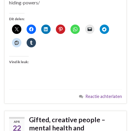
hiding-powers/
Dit delen:
Vind ik leuk:
Reactie achterlaten
Gifted, creative people –
APR
22
mental health and