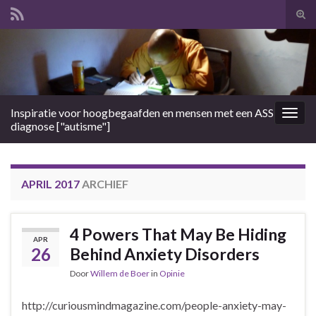
Tog
zoek
Search for:
Inspiratie voor hoogbegaafden en mensen met een ASS
Togg
diagnose ["autisme"]
navig
APRIL 2017
ARCHIEF
4 Powers That May Be Hiding
APR
26
Behind Anxiety Disorders
Door
Willem de Boer
in
Opinie
http://curiousmindmagazine.com/people-anxiety-may-