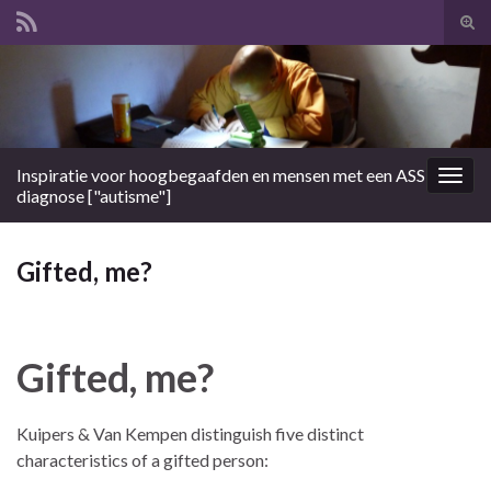
Tog
zoek
Search for:
Inspiratie voor hoogbegaafden en mensen met een ASS
Togg
diagnose ["autisme"]
navig
Gifted, me?
Gifted, me?
Kuipers & Van Kempen distinguish five distinct
characteristics of a gifted person: