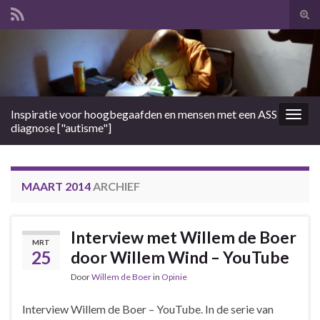
Tog
zoek
Search for:
Inspiratie voor hoogbegaafden en mensen met een ASS
Togg
diagnose ["autisme"]
navig
MAART 2014
ARCHIEF
Interview met Willem de Boer
MRT
25
door Willem Wind – YouTube
Door
Willem de Boer
in
Opinie
Interview Willem de Boer – YouTube. In de serie van