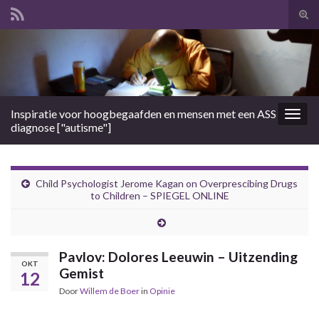
Tog
zoek
Search for:
Inspiratie voor hoogbegaafden en mensen met een ASS
Togg
diagnose ["autisme"]
navig
Child Psychologist Jerome Kagan on Overprescibing Drugs
to Children – SPIEGEL ONLINE
Pavlov: Dolores Leeuwin – Uitzending
OKT
Gemist
12
Door
Willem de Boer
in
Opinie