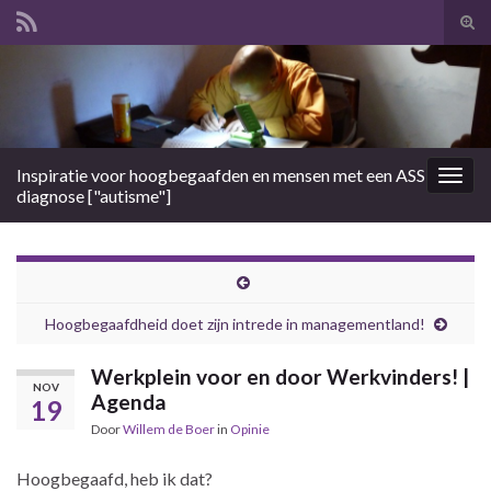
Tog
zoek
Search for:
Inspiratie voor hoogbegaafden en mensen met een ASS
Togg
diagnose ["autisme"]
navig
Hoogbegaafdheid doet zijn intrede in managementland!
Werkplein voor en door Werkvinders! |
NOV
Agenda
19
Door
Willem de Boer
in
Opinie
Hoogbegaafd, heb ik dat?