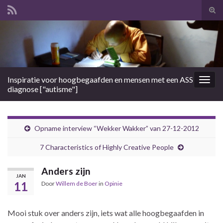
Tog
zoek
Search for:
Inspiratie voor hoogbegaafden en mensen met een ASS
Togg
diagnose ["autisme"]
navig
Opname interview “Wekker Wakker” van 27-12-2012
7 Characteristics of Highly Creative People
Anders zijn
JAN
11
Door
Willem de Boer
in
Opinie
Mooi stuk over anders zijn, iets wat alle hoogbegaafden in