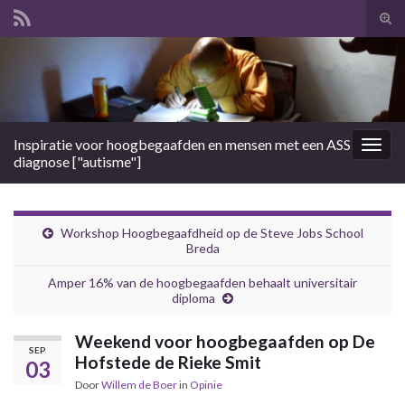
Tog
zoek
Search for:
Inspiratie voor hoogbegaafden en mensen met een ASS
Togg
diagnose ["autisme"]
navig
Workshop Hoogbegaafdheid op de Steve Jobs School
Breda
Amper 16% van de hoogbegaafden behaalt universitair
diploma
Weekend voor hoogbegaafden op De
SEP
Hofstede de Rieke Smit
03
Door
Willem de Boer
in
Opinie