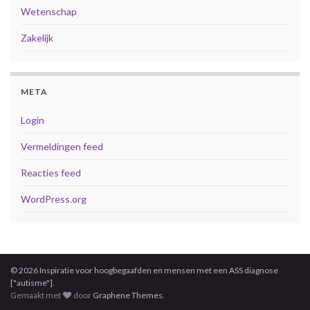
Wetenschap
Zakelijk
META
Login
Vermeldingen feed
Reacties feed
WordPress.org
© 2026 Inspiratie voor hoogbegaafden en mensen met een ASS diagnose
["autisme"].
Gemaakt met
door
Graphene Themes
.