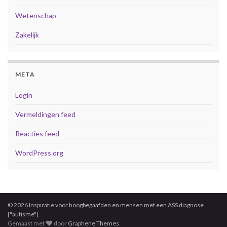
Wetenschap
Zakelijk
META
Login
Vermeldingen feed
Reacties feed
WordPress.org
© 2026 Inspiratie voor hoogbegaafden en mensen met een ASS diagnose
["autisme"].
Gemaakt met
door
Graphene Themes
.