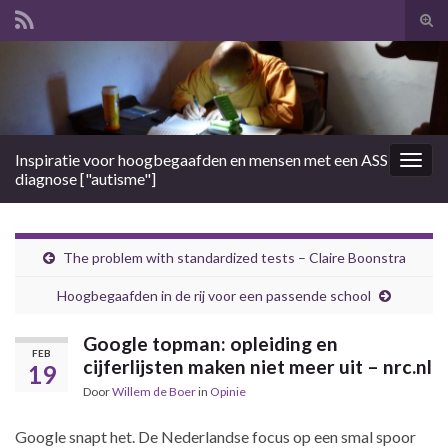
Tog
zoek
Search for:
Inspiratie voor hoogbegaafden en mensen met een ASS
Togg
diagnose ["autisme"]
navig
The problem with standardized tests – Claire Boonstra
Hoogbegaafden in de rij voor een passende school
Google topman: opleiding en
FEB
cijferlijsten maken niet meer uit – nrc.nl
19
Door
Willem de Boer
in
Opinie
Google snapt het. De Nederlandse focus op een smal spoor