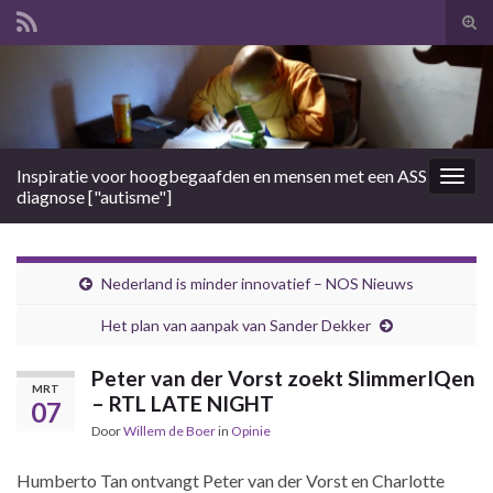
Tog
zoek
Search for:
Inspiratie voor hoogbegaafden en mensen met een ASS
Togg
diagnose ["autisme"]
navig
Nederland is minder innovatief – NOS Nieuws
Het plan van aanpak van Sander Dekker
Peter van der Vorst zoekt SlimmerIQen
MRT
– RTL LATE NIGHT
07
Door
Willem de Boer
in
Opinie
Humberto Tan ontvangt Peter van der Vorst en Charlotte