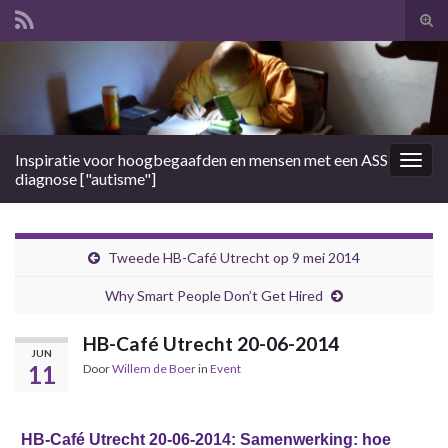
Tog
zoek
Search for:
Inspiratie voor hoogbegaafden en mensen met een ASS
Togg
diagnose ["autisme"]
navig
Tweede HB-Café Utrecht op 9 mei 2014
Why Smart People Don’t Get Hired
HB-Café Utrecht 20-06-2014
JUN
11
Door
Willem de Boer
in
Event
HB-Café Utrecht 20-06-2014: Samenwerking: hoe