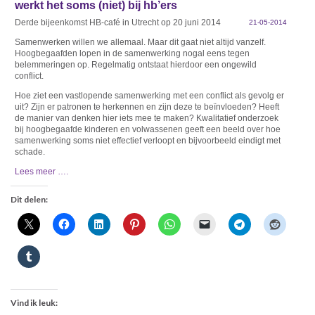
werkt het soms (niet) bij hb’ers
Derde bijeenkomst HB-café in Utrecht op 20 juni 2014
21-05-2014
Samenwerken willen we allemaal. Maar dit gaat niet altijd vanzelf.
Hoogbegaafden lopen in de samenwerking nogal eens tegen
belemmeringen op. Regelmatig ontstaat hierdoor een ongewild
conflict.
Hoe ziet een vastlopende samenwerking met een conflict als gevolg er
uit? Zijn er patronen te herkennen en zijn deze te beïnvloeden? Heeft
de manier van denken hier iets mee te maken? Kwalitatief onderzoek
bij hoogbegaafde kinderen en volwassenen geeft een beeld over hoe
samenwerking soms niet effectief verloopt en bijvoorbeeld eindigt met
schade.
Lees meer ….
Dit delen:
Vind ik leuk: