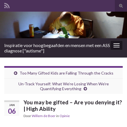
Tog
zoek
Search for:
Inspiratie voor hoogbegaafden en mensen met een ASS
Togg
diagnose ["autisme"]
navig
Too Many Gifted Kids are Falling Through the Cracks
Un-Track Yourself: What We’re Losing When We’re
Quantifying Everything
You may be gifted – Are you denying it?
JAN
| High Ability
06
Door
Willem de Boer
in
Opinie