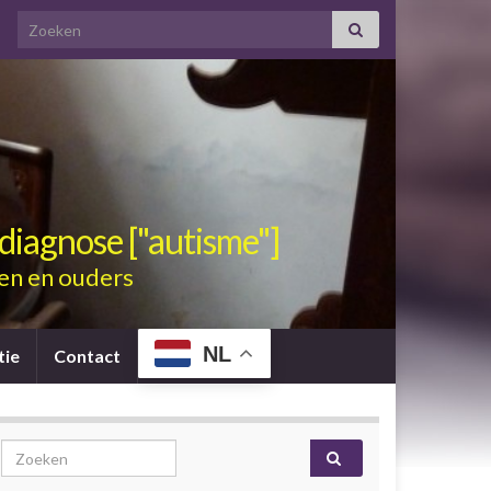
Search for:
diagnose ["autisme"]
en en ouders
NL
tie
Contact
Search for: