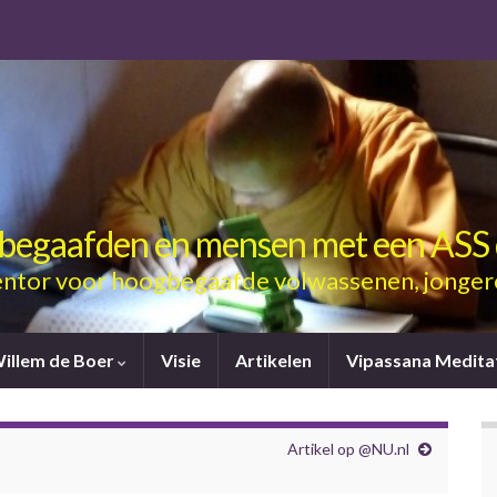
gbegaafden en mensen met een ASS 
ntor voor hoogbegaafde volwassenen, jonger
Willem de Boer
Visie
Artikelen
Vipassana Medita
Artikel op @NU.nl