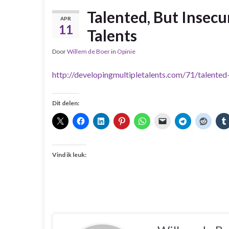
Talented, But Insecu
APR
11
Talents
Door
Willem de Boer
in
Opinie
http://developingmultipletalents.com/71/talented
Dit delen:
Vind ik leuk: