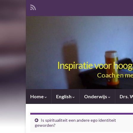
Inspiratie voor hoo
Coach en me
Home
English
Onderwijs
Drs. 
Is spiritualiteit een andere ego identiteit
geworden?