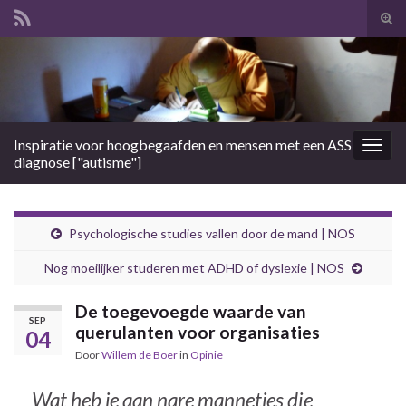
Tog
zoek
Search for:
Inspiratie voor hoogbegaafden en mensen met een ASS
Togg
diagnose ["autisme"]
navig
Psychologische studies vallen door de mand | NOS
Nog moeilijker studeren met ADHD of dyslexie | NOS
De toegevoegde waarde van
SEP
querulanten voor organisaties
04
Door
Willem de Boer
in
Opinie
Wat heb je aan nare mannetjes die