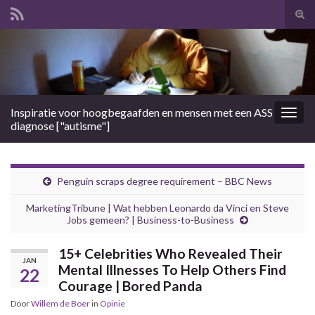
Tog
zoek
Search for:
Inspiratie voor hoogbegaafden en mensen met een ASS
Togg
diagnose ["autisme"]
navig
Penguin scraps degree requirement – BBC News
MarketingTribune | Wat hebben Leonardo da Vinci en Steve
Jobs gemeen? | Business-to-Business
15+ Celebrities Who Revealed Their
JAN
Mental Illnesses To Help Others Find
22
Courage | Bored Panda
Door
Willem de Boer
in
Opinie