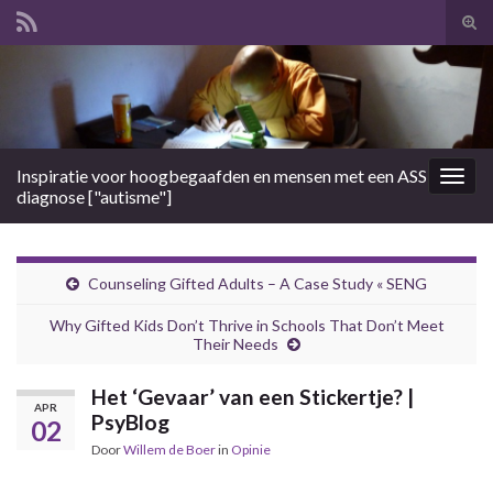
Tog
zoek
Search for:
Inspiratie voor hoogbegaafden en mensen met een ASS
Togg
diagnose ["autisme"]
navig
Counseling Gifted Adults – A Case Study « SENG
Why Gifted Kids Don’t Thrive in Schools That Don’t Meet
Their Needs
Het ‘Gevaar’ van een Stickertje? |
APR
PsyBlog
02
Door
Willem de Boer
in
Opinie