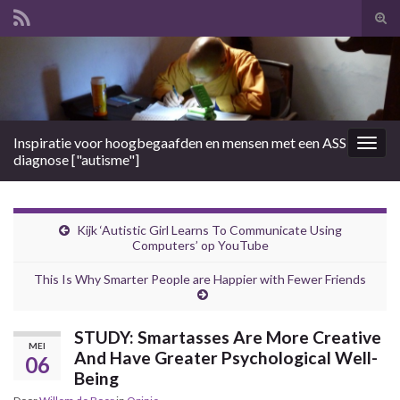
Tog
zoek
Search for:
Inspiratie voor hoogbegaafden en mensen met een ASS
Togg
diagnose ["autisme"]
navig
Kijk ‘Autistic Girl Learns To Communicate Using
Computers’ op YouTube
This Is Why Smarter People are Happier with Fewer Friends
STUDY: Smartasses Are More Creative
MEI
And Have Greater Psychological Well-
06
Being