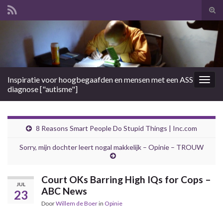
Tog
zoek
Search for:
Inspiratie voor hoogbegaafden en mensen met een ASS
Togg
diagnose ["autisme"]
navig
8 Reasons Smart People Do Stupid Things | Inc.com
Sorry, mijn dochter leert nogal makkelijk – Opinie – TROUW
Court OKs Barring High IQs for Cops –
JUL
ABC News
23
Door
Willem de Boer
in
Opinie