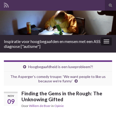
Tog
zoek
Search for:
Inspiratie voor hoogbegaafden en mensen met een ASS
Togg
diagnose ["autisme"]
navig
Hoogbegaafdheid is een luxeprobleem?!
The Asperger’s comedy troupe: ‘We want people to like us
because we’re funny’
Finding the Gems in the Rough: The
NOV
Unknowing Gifted
09
Door
Willem de Boer
in
Opinie