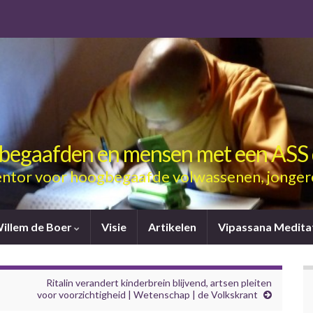
gbegaafden en mensen met een ASS 
ntor voor hoogbegaafde volwassenen, jonger
Willem de Boer
Visie
Artikelen
Vipassana Medita
Ritalin verandert kinderbrein blijvend, artsen pleiten
voor voorzichtigheid | Wetenschap | de Volkskrant