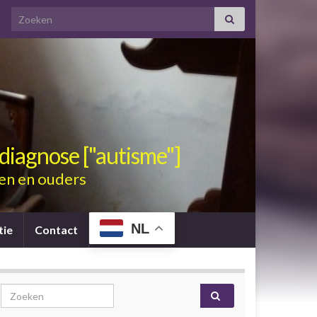
Search for:
diagnose ["autisme"]
en en ouders
NL
tie
Contact
Search for: