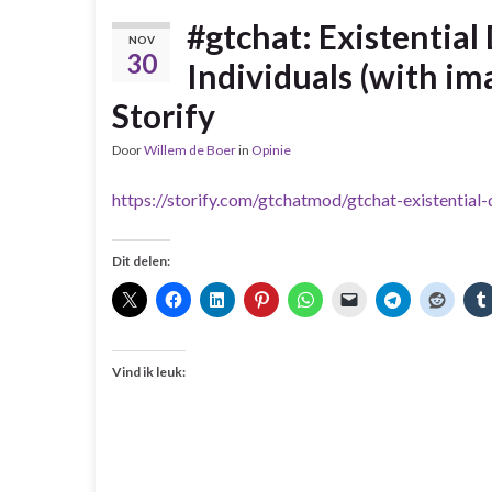
#gtchat: Existential
NOV
30
Individuals (with im
Storify
Door
Willem de Boer
in
Opinie
https://storify.com/gtchatmod/gtchat-existential-
Dit delen:
Vind ik leuk: