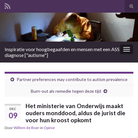
Tog
zoek
Search for:
Inspiratie voor hoogbegaafden en mensen met een ASS
Togg
diagnose ["autisme"]
navig
Partner preferences may contribute to autism prevalence
Burn-out als remedie tegen deze tijd
Het ministerie van Onderwijs maakt
DEC
ouders monddood, aldus de jurist die
09
voor hun kroost opkomt
Door
Willem de Boer
in
Opinie