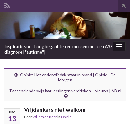
Tog
zoek
Search for:
Inspiratie voor hoogbegaafden en mensen met een ASS
Togg
diagnose ["autisme"]
navig
Opinie: Het onderwijsdak staat in brand | Opinie | De
Morgen
‘Passend onderwijs laat leerlingen verdrinken’ | Nieuws | AD.nl
Vrijdenkers niet welkom
DEC
13
Door
Willem de Boer
in
Opinie