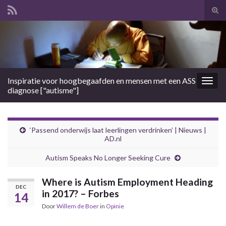
Tog
zoek
Search for:
Inspiratie voor hoogbegaafden en mensen met een ASS
Togg
diagnose ["autisme"]
navig
‘Passend onderwijs laat leerlingen verdrinken’ | Nieuws |
AD.nl
Autism Speaks No Longer Seeking Cure
Where is Autism Employment Heading
DEC
in 2017? – Forbes
14
Door
Willem de Boer
in
Opinie