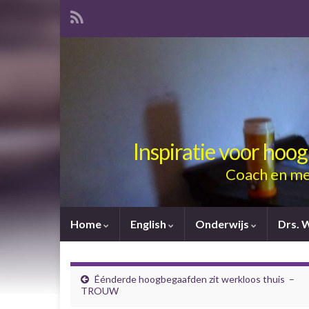
Inspiratie voor hoo
Coach en me
Home
English
Onderwijs
Drs. 
Éénderde hoogbegaafden zit werkloos thuis –
TROUW