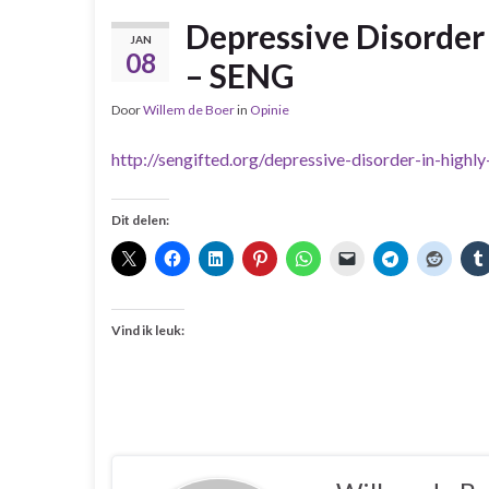
Depressive Disorder 
JAN
08
– SENG
Door
Willem de Boer
in
Opinie
http://sengifted.org/depressive-disorder-in-highl
Dit delen:
Vind ik leuk: