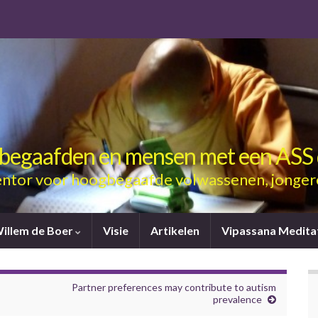
gbegaafden en mensen met een ASS 
ntor voor hoogbegaafde volwassenen, jonger
Willem de Boer
Visie
Artikelen
Vipassana Medita
Partner preferences may contribute to autism
prevalence