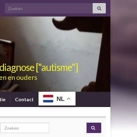
Search for:
diagnose ["autisme"]
en en ouders
NL
tie
Contact
Search for: