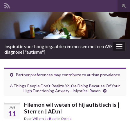
Tog
zoek
Search for:
Inspiratie voor hoogbegaafden en mensen met een ASS
Togg
diagnose ["autisme"]
navig
Partner preferences may contribute to autism prevalence
6 Things People Don’t Realize You’re Doing Because Of Your
High Functioning Anxiety – Mystical Raven
Filemon wil weten of hij autistisch is |
JAN
Sterren | AD.nl
11
Door
Willem de Boer
in
Opinie