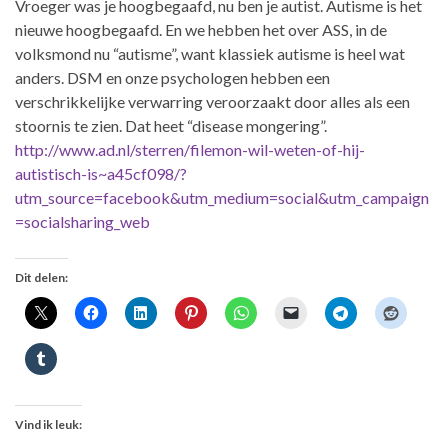
Vroeger was je hoogbegaafd, nu ben je autist. Autisme is het
nieuwe hoogbegaafd. En we hebben het over ASS, in de
volksmond nu “autisme”, want klassiek autisme is heel wat
anders. DSM en onze psychologen hebben een
verschrikkelijke verwarring veroorzaakt door alles als een
stoornis te zien. Dat heet “disease mongering”.
http://www.ad.nl/sterren/filemon-wil-weten-of-hij-
autistisch-is~a45cf098/?
utm_source=facebook&utm_medium=social&utm_campaign
=socialsharing_web
Dit delen:
Vind ik leuk: