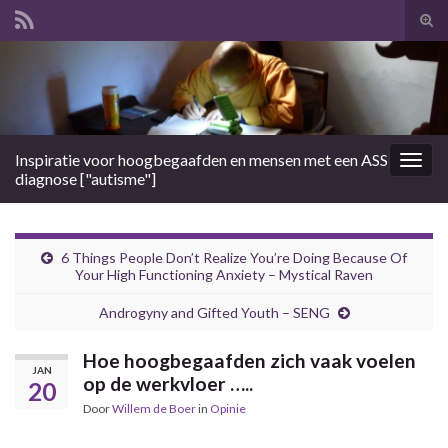
Tog
zoek
Search for:
Inspiratie voor hoogbegaafden en mensen met een ASS
Togg
diagnose ["autisme"]
navig
6 Things People Don’t Realize You’re Doing Because Of
Your High Functioning Anxiety – Mystical Raven
Androgyny and Gifted Youth – SENG
Hoe hoogbegaafden zich vaak voelen
JAN
op de werkvloer …..
20
Door
Willem de Boer
in
Opinie