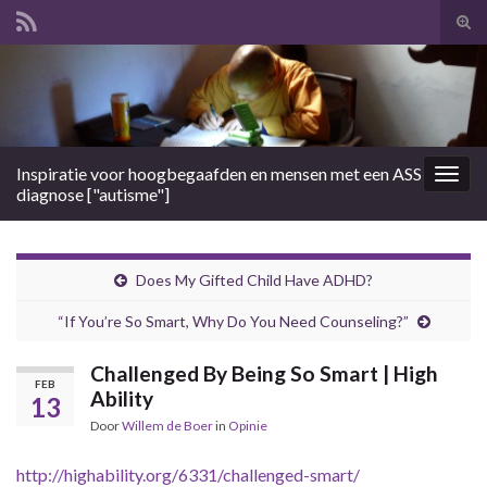
Tog
zoek
Search for:
Inspiratie voor hoogbegaafden en mensen met een ASS
Togg
diagnose ["autisme"]
navig
Does My Gifted Child Have ADHD?
“If You’re So Smart, Why Do You Need Counseling?”
Challenged By Being So Smart | High
FEB
Ability
13
Door
Willem de Boer
in
Opinie
http://highability.org/6331/challenged-smart/