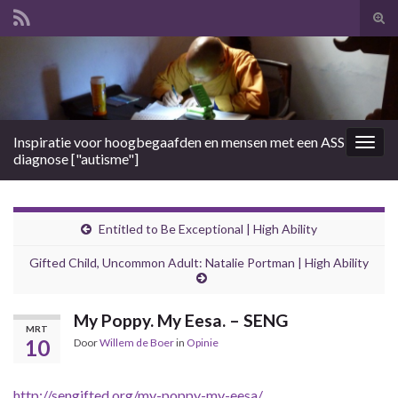
Tog
zoek
Search for:
Inspiratie voor hoogbegaafden en mensen met een ASS
Togg
diagnose ["autisme"]
navig
Entitled to Be Exceptional | High Ability
Gifted Child, Uncommon Adult: Natalie Portman | High Ability
My Poppy. My Eesa. – SENG
MRT
10
Door
Willem de Boer
in
Opinie
http://sengifted.org/my-poppy-my-eesa/