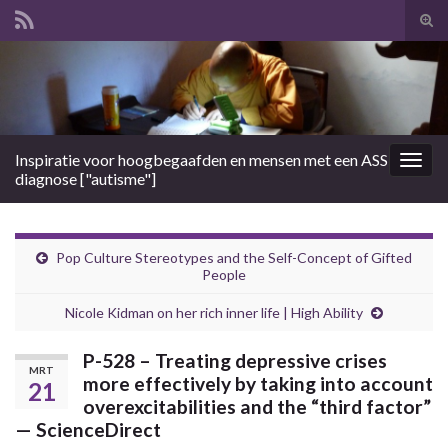
Tog
zoek
Search for:
Inspiratie voor hoogbegaafden en mensen met een ASS
Togg
diagnose ["autisme"]
navig
Pop Culture Stereotypes and the Self-Concept of Gifted
People
Nicole Kidman on her rich inner life | High Ability
P-528 – Treating depressive crises
MRT
more effectively by taking into account
21
overexcitabilities and the “third factor”
— ScienceDirect