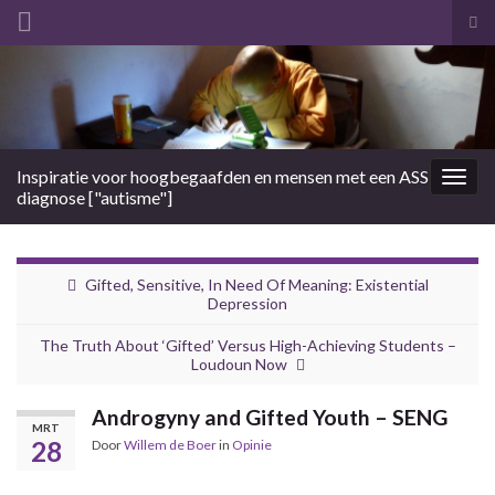
Tog
zoe
Search for:
Inspiratie voor hoogbegaafden en mensen met een ASS
Togg
diagnose ["autisme"]
navig
Gifted, Sensitive, In Need Of Meaning: Existential
Depression
The Truth About ‘Gifted’ Versus High-Achieving Students –
Loudoun Now
Androgyny and Gifted Youth – SENG
MRT
28
Door
Willem de Boer
in
Opinie