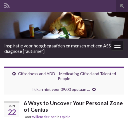
Tog
zoek
Search for:
Inspiratie voor hoogbegaafden en mensen met een ASS
Togg
diagnose ["autisme"]
navig
Giftedness and ADD – Medicating Gifted and Talented
People
Ik kan niet voor 09:00 opstaan …
6 Ways to Uncover Your Personal Zone
JUN
of Genius
22
Door
Willem de Boer
in
Opinie