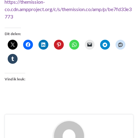
https://themission-
co.cdn.ampproject.org/c/s/themission.co/amp/p/be7fd33e3
773
Dit delen:
Vind ik leuk: