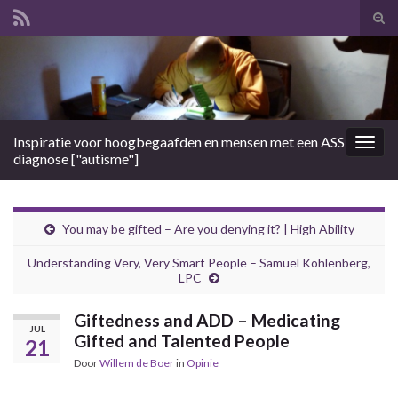
Tog
zoek
Search for:
Inspiratie voor hoogbegaafden en mensen met een ASS
Togg
diagnose ["autisme"]
navig
You may be gifted – Are you denying it? | High Ability
Understanding Very, Very Smart People – Samuel Kohlenberg,
LPC
Giftedness and ADD – Medicating
JUL
Gifted and Talented People
21
Door
Willem de Boer
in
Opinie