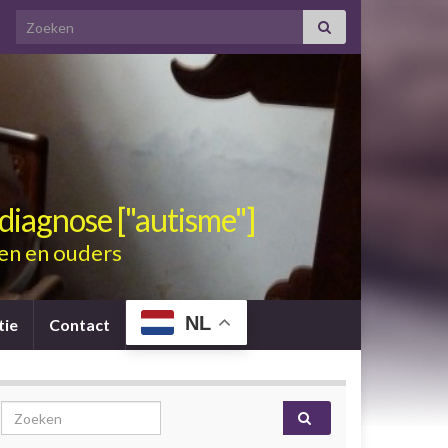
Search for:
diagnose ["autisme"]
en en ouders
NL
tie
Contact
Search for: