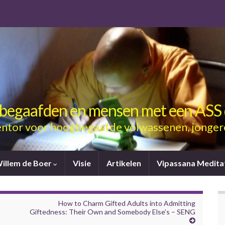
gbegaafden en mensen met een ASS 
ntor voor hoogbegaafde volwassenen, jonger
Willem de Boer
Visie
Artikelen
Vipassana Medita
How to Charm Gifted Adults into Admitting
Giftedness: Their Own and Somebody Else’s – SENG