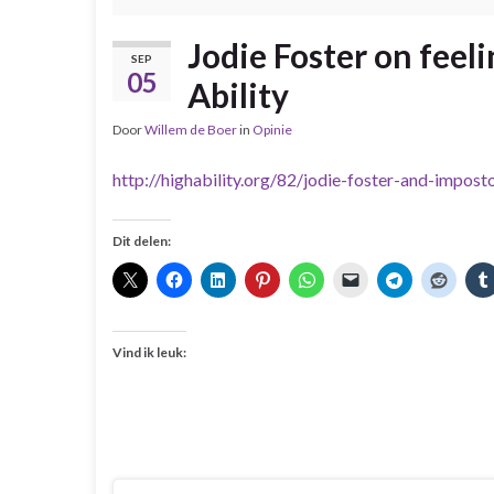
Jodie Foster on feeli
SEP
05
Ability
Door
Willem de Boer
in
Opinie
http://highability.org/82/jodie-foster-and-imposto
Dit delen:
Vind ik leuk: