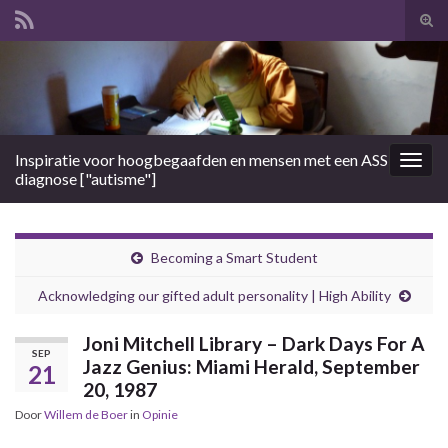
Tog
zoek
Search for:
Inspiratie voor hoogbegaafden en mensen met een ASS
Togg
diagnose ["autisme"]
navig
Becoming a Smart Student
Acknowledging our gifted adult personality | High Ability
Joni Mitchell Library – Dark Days For A
SEP
Jazz Genius: Miami Herald, September
21
20, 1987
Door
Willem de Boer
in
Opinie