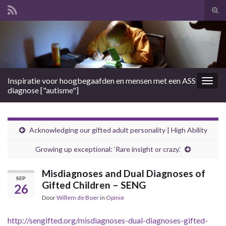
Tog
zoek
Search for:
Inspiratie voor hoogbegaafden en mensen met een ASS
Togg
diagnose ["autisme"]
navig
Acknowledging our gifted adult personality | High Ability
Growing up exceptional: ‘Rare insight or crazy.’
Misdiagnoses and Dual Diagnoses of
SEP
Gifted Children – SENG
26
Door
Willem de Boer
in
Opinie
http://sengifted.org/misdiagnoses-dual-diagnoses-gifted-