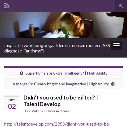
Tog
zoek
Search for:
Inspiratie voor hoogbegaafden en mensen met een ASS
Togg
diagnose ["autisme"]
navig
Superhuman or Extra Intelligent? | High Ability
Asperger’s: Clearly bright and imaginative | HighAbility
Didn’t you used to be gifted? |
OKT
TalentDevelop
02
Door
Willem de Boer
in
Opinie
http://talentdevelop.com/2950/didnt-you-used-to-be-