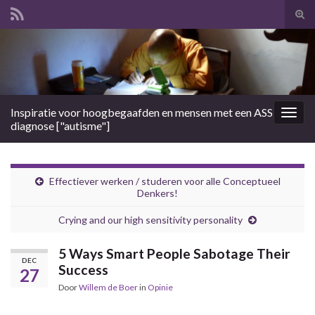
Tog
zoek
Search for:
Inspiratie voor hoogbegaafden en mensen met een ASS
Togg
diagnose ["autisme"]
navig
Effectiever werken / studeren voor alle Conceptueel
Denkers!
Crying and our high sensitivity personality
5 Ways Smart People Sabotage Their
DEC
Success
27
Door
Willem de Boer
in
Opinie