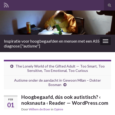
Tog
zoek
Search for:
Inspiratie voor hoogbegaafden en mensen met een ASS
Togg
diagnose ["autisme"]
navig
The Lonely World of the Gifted Adult — Too Smart, Too
Sensitive, Too Emotional, Too Curious
Autisme onder de aandacht in Gewoon Milan – Dokter
Bosman
Hoogbegaafd, dús ook autistisch? ‹
FEB
noksnauta ‹ Reader — WordPress.com
01
Door
Willem de Boer
in
Opinie