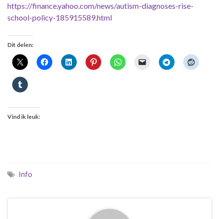
https://finance.yahoo.com/news/autism-diagnoses-rise-
school-policy-185915589.html
Dit delen:
Vind ik leuk:
Info