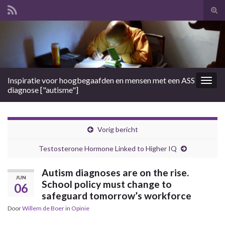
Tog
zoek
Search for:
Inspiratie voor hoogbegaafden en mensen met een ASS
Togg
diagnose ["autisme"]
navig
Vorig bericht
Testosterone Hormone Linked to Higher IQ
Autism diagnoses are on the rise.
JUN
School policy must change to
06
safeguard tomorrow’s workforce
Door
Willem de Boer
in
Opinie