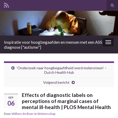
Tog
zoek
Search for:
Inspiratie voor hoogbegaafden en mensen met een ASS
Togg
diagnose ["autisme"]
navig
‘Onderzoek naar hoogbegaafdheid werd molensteen’ –
Dutch Health Hub
Volgend bericht
Effects of diagnostic labels on
SEP
perceptions of marginal cases of
06
mental ill-health | PLOS Mental Health
Door
Willem de Boer
in
Wetenschap