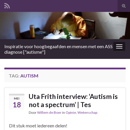
Tog
zoek
Search for:
Inspiratie voor hoogbegaafden en mensen met een ASS
Togg
diagnose ["autisme"]
navig
TAG:
AUTISM
Uta Frith interview: ‘Autism is
MEI
18
not a spectrum’ | Tes
Door
Willem de Boer
in
Opinie
,
Wetenschap
Dit stuk moet iedereen delen!