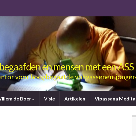
gbegaafden en mensen met een ASS 
ntor voor hoogbegaafde volwassenen, jonger
Willem de Boer
Visie
Artikelen
Vipassana Medita