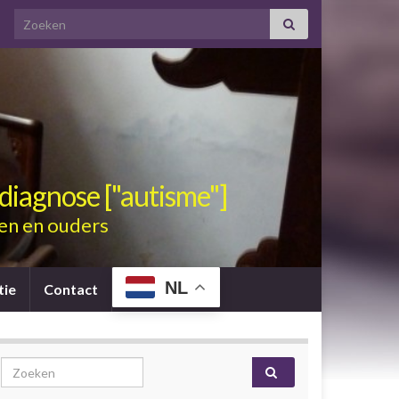
Search for:
diagnose ["autisme"]
en en ouders
NL
tie
Contact
Search for: