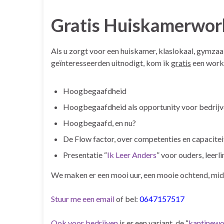
Gratis Huiskamerwo
Als u zorgt voor een huiskamer, klaslokaal, gymzaa
geïnteresseerden uitnodigt, kom ik
gratis
een works
Hoogbegaafdheid
Hoogbegaafdheid als opportunity voor bedrij
Hoogbegaafd, en nu?
De Flow factor, over competenties en capaciteit
Presentatie “
Ik Leer Anders
” voor ouders, leer
We maken er een mooi uur, een mooie ochtend, mid
Stuur me een email
of bel:
0647157517
Ook voor bedrijven
is er een variant, de “
kantinew