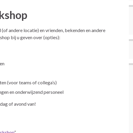
rkshop
l (of andere locatie) en vrienden, bekenden en andere
hop bij u geven over (opties):
ven
en (voor teams of collega’s)
lingen en onderwijzend personeel
dag of avond van!
orkshop
“.