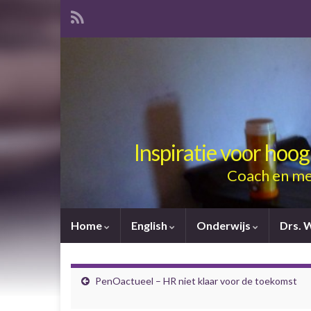
Inspiratie voor hoo
Coach en me
Home
English
Onderwijs
Drs. 
PenOactueel – HR niet klaar voor de toekomst