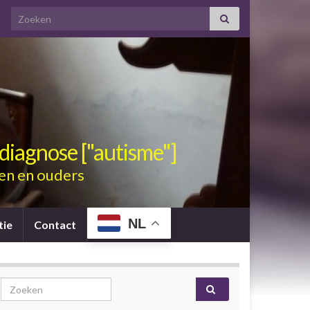
Search for:
diagnose ["autisme"]
en en ouders
NL
tie
Contact
Search for: