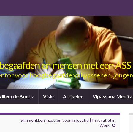
gbegaafden en mensen met een ASS 
ntor voor hoogbegaafde volwassenen, jonger
Willem de Boer
Visie
Artikelen
Vipassana Medita
Slimmerikken inzetten voor innovatie | Innovatief in
Werk