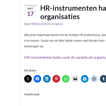
HR-instrumenten hal
MRT
17
organisaties
Door
Willem de Boer
in
Opinie
Met grote regelmaat duizelt het de huidige HR-professional, gezi
in te voeren. Guido van de Wiel stelde samen met Wouter Hart –
toetsvragen op.
HR-instrumenten halen vaak de variatie uit organisa
Dit delen:
Vind ik leuk: