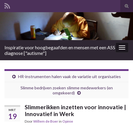
Tog
zoek
Search for:
Inspiratie voor hoogbegaafden en mensen met een ASS
Togg
diagnose ["autisme"]
navig
HR-instrumenten halen vaak de variatie uit organisaties
Slimme bedrijven zoeken slimme medewerkers (en
omgekeerd)
Slimmerikken inzetten voor innovatie |
MRT
Innovatief in Werk
19
Door
Willem de Boer
in
Opinie