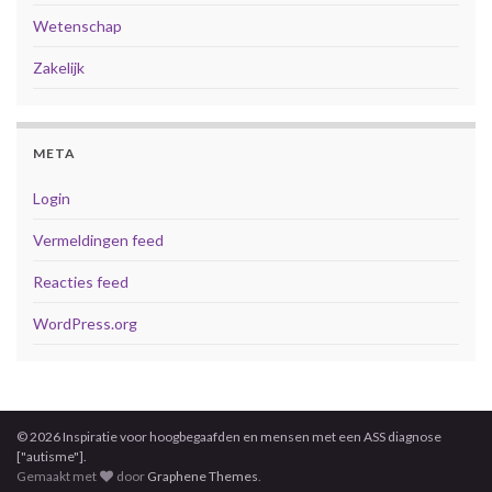
Wetenschap
Zakelijk
META
Login
Vermeldingen feed
Reacties feed
WordPress.org
© 2026 Inspiratie voor hoogbegaafden en mensen met een ASS diagnose
["autisme"].
Gemaakt met
door
Graphene Themes
.